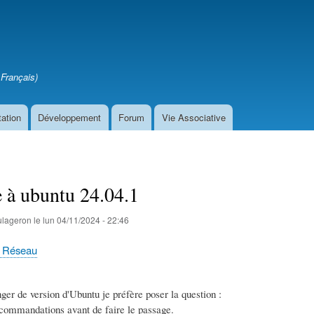
Aller
au
contenu
principal
Français)
ation
Développement
Forum
Vie Associative
 à ubuntu 24.04.1
ulageron
le
lun 04/11/2024 - 22:46
 & Réseau
er de version d'Ubuntu je préfère poser la question :
recommandations avant de faire le passage.