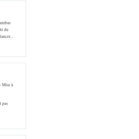
 Gambas
té du
ancer...
> Mise à
t pas