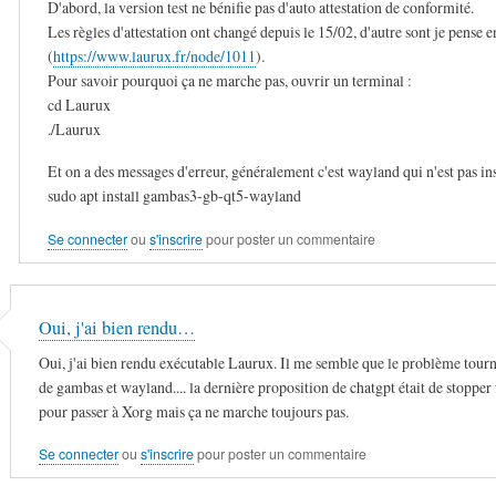
D'abord, la version test ne bénifie pas d'auto attestation de conformité.
Les règles d'attestation ont changé depuis le 15/02, d'autre sont je pense e
(
https://www.laurux.fr/node/1011
).
Pour savoir pourquoi ça ne marche pas, ouvrir un terminal :
cd Laurux
./Laurux
Et on a des messages d'erreur, généralement c'est wayland qui n'est pas ins
sudo apt install gambas3-gb-qt5-wayland
Se connecter
ou
s'inscrire
pour poster un commentaire
Oui, j'ai bien rendu…
Oui, j'ai bien rendu exécutable Laurux. Il me semble que le problème tour
de gambas et wayland.... la dernière proposition de chatgpt était de stoppe
pour passer à Xorg mais ça ne marche toujours pas.
Se connecter
ou
s'inscrire
pour poster un commentaire