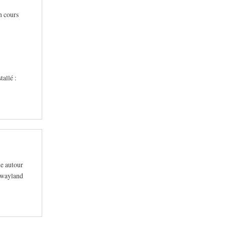
n cours
tallé :
ne autour
r wayland