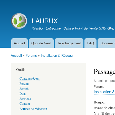
User
account
LAURUX
menu
Site branding
(Gestion Entreprise, Caisse Point de Vente GNU GPL 
Accueil
Quoi de Neuf
Téléchargement
FAQ
Document
Main
navigation
Accueil
Forums
Installation & Réseau
Fil
d'Ariane
Passage
Outils
Contenu récent
Soumis par
pa
Forums
Forums
Search
Installation
Dons
Services
Bonjour,
Contact
Avant de chang
Astuces de rédaction
Y a t'il des 