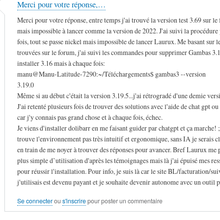
Merci pour votre réponse,…
Merci pour votre réponse, entre temps j'ai trouvé la version test 3.69 sur le
mais impossible à lancer comme la version de 2022. J'ai suivi la procédure 
fois, tout se passe nickel mais impossible de lancer Laurux. Me basant sur le
trouvées sur le forum, j'ai suivi les commandes pour supprimer Gambas 3.1
installer 3.16 mais à chaque fois:
manu@Manu-Latitude-7290:~/Téléchargements$ gambas3 --version
3.19.0
Même si au début c'était la version 3.19.5...j'ai rétrogradé d'une demie versi
J'ai retenté plusieurs fois de trouver des solutions avec l'aide de chat gpt ou
car j'y connais pas grand chose et à chaque fois, échec.
Je viens d'installer dolibarr en me faisant guider par chatgpt et ça marche! ;
trouve l'environnement pas très intuitif et ergonomique, sans IA je serais c
en train de me noyer à trouver des réponses pour avancer. Bref Laurux me p
plus simple d’utilisation d'après les témoignages mais là j'ai épuisé mes re
pour réussir l'installation. Pour info, je suis là car le site BL/facturation/s
j'utilisais est devenu payant et je souhaite devenir autonome avec un outil 
Se connecter
ou
s'inscrire
pour poster un commentaire