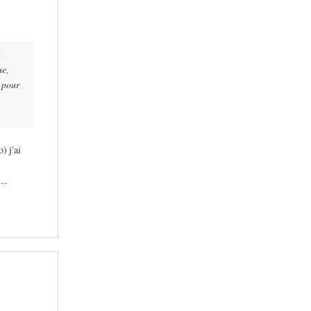
a
ue,
s pour
) j'ai
..