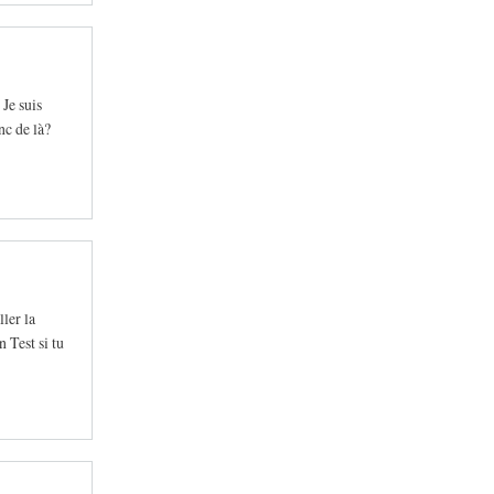
 Je suis
nc de là?
ler la
 Test si tu