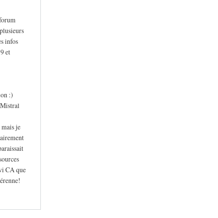
 forum
plusieurs
s infos
9 et
on :)
 Mistral
 mais je
lairement
araissait
ssources
uivi CA que
pérenne!