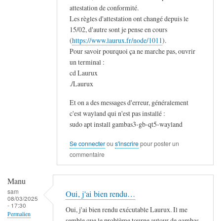
attestation de conformité.
Les règles d'attestation ont changé depuis le
15/02, d'autre sont je pense en cours
(
https://www.laurux.fr/node/1011
).
Pour savoir pourquoi ça ne marche pas, ouvrir
un terminal :
cd Laurux
./Laurux
Et on a des messages d'erreur, généralement
c'est wayland qui n'est pas installé :
sudo apt install gambas3-gb-qt5-wayland
Se connecter
ou
s'inscrire
pour poster un
commentaire
Manu
sam
Oui, j'ai bien rendu…
08/03/2025
- 17:30
Oui, j'ai bien rendu exécutable Laurux. Il me
Permalien
semble que le problème tourne autour de gambas