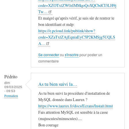
code=XZOTxlZW0zIMMqoQoXQCbdCI3LH9j
Tw…
Et malgré qu'après vérif, je suis sûr de rentrer le
bon identifiant et mdp:
https://e.pcloud.link/publink/show?
code=XZaTxlZAjEqniaEyC5P2KMSjg5UQLS
A…
Se connecter
ou
s'inscrire
pour poster un
commentaire
Pédrito
dim
As tu bien suivi la…
09/03/2025
- 09:53
As tu bien suivi la procédure d'installation de
Permalien
MySQL donnée dans Laurux ?
https://www.laurux.fr/docs/Ecrans/Install.html
Fais attention MySQL est sensible à la casse
(majuscules/minuscules).....
Bon courage