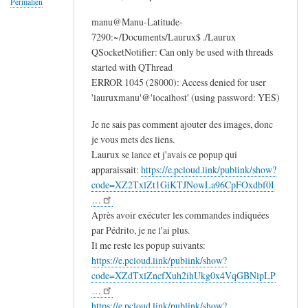
Permalien
manu@Manu-Latitude-
7290:~/Documents/Laurux$ ./Laurux
QSocketNotifier: Can only be used with threads
started with QThread
ERROR 1045 (28000): Access denied for user
'lauruxmanu'@'localhost' (using password: YES)
Je ne sais pas comment ajouter des images, donc
je vous mets des liens.
Laurux se lance et j'avais ce popup qui
apparaissait:
https://e.pcloud.link/publink/show?
code=XZ2TxlZt1GiKTJNowLa96CpFOxdbf0I
…
Après avoir exécuter les commandes indiquées
par Pédrito, je ne l'ai plus.
Il me reste les popup suivants:
https://e.pcloud.link/publink/show?
code=XZdTxlZncfXuh2ihUkg0x4VqGBNlpLP
…
https://e.pcloud.link/publink/show?