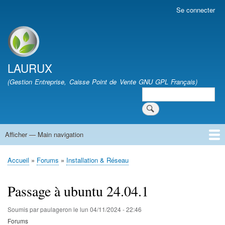
Aller
Se connecter
User
au
account
contenu
menu
Site branding
principal
LAURUX
(Gestion Entreprise, Caisse Point de Vente GNU GPL Français)
Search
Search
Afficher — Main navigation
Main
navigation
Accueil
Quoi de Neuf
Téléchargement
FAQ
Documentation
Développement
Forum
Vie Associative
Accueil
Forums
Installation & Réseau
Fil
d'Ariane
Passage à ubuntu 24.04.1
Soumis par
paulageron
le
lun 04/11/2024 - 22:46
Forums