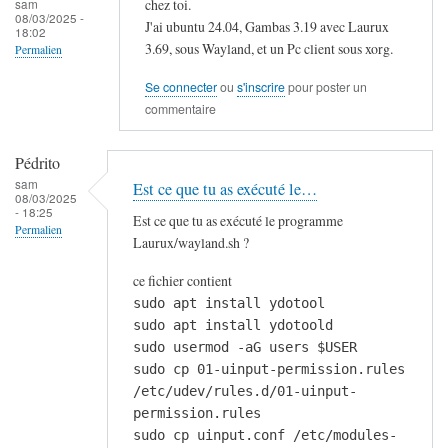
chez toi.
sam
08/03/2025 -
J'ai ubuntu 24.04, Gambas 3.19 avec Laurux
18:02
3.69, sous Wayland, et un Pc client sous xorg.
Permalien
Se connecter
ou
s'inscrire
pour poster un
commentaire
Pédrito
sam
Est ce que tu as exécuté le…
08/03/2025
- 18:25
Est ce que tu as exécuté le programme
Permalien
Laurux/wayland.sh ?
ce fichier contient
sudo apt install ydotool
sudo apt install ydotoold
sudo usermod -aG users $USER
sudo cp 01-uinput-permission.rules
/etc/udev/rules.d/01-uinput-
permission.rules
sudo cp uinput.conf /etc/modules-