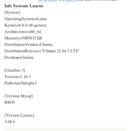
Info Systeme Laurux
[System]
OperatingSystem=Linux
Kernel=6.8.0-48-generic
Architecture=x86_64
Memory=5985832 kB
DistributionVendor=Ubuntu
DistributionRelease="Ubuntu 22.04.5 LTS"
Desktop=Gnome
[Gambas 3]
Version=3.16.3
Path=/usr/bin/gbx3
[Version Mysql]
80039
[Version Laurux]
3.68.6