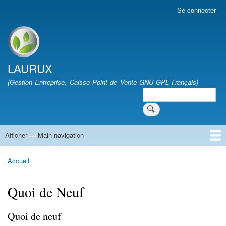
Aller
Se connecter
User
au
account
contenu
menu
Site branding
principal
LAURUX
(Gestion Entreprise, Caisse Point de Vente GNU GPL Français)
Search
Search
Afficher — Main navigation
Main
navigation
Accueil
Quoi de Neuf
Téléchargement
FAQ
Documentation
Développement
Forum
Vie Associative
Accueil
Fil
d'Ariane
Quoi de Neuf
Quoi de neuf