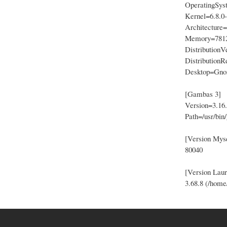
OperatingSys
Kernel=6.8.0-
Architecture
Memory=7812
Distribution
Distribution
Desktop=Gn
[Gambas 3]
Version=3.16
Path=/usr/bin
[Version Mys
80040
[Version Laur
3.68.8 (/home