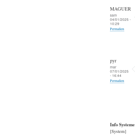
MAGUER
sam
04/01/2025 -
10:29
Permalien
pyr
mar
07/01/2025
- 16:44
Permalien
Info System
[System]