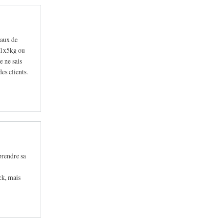
taux de
n 1x5kg ou
 ne sais
es clients.
prendre sa
ck, mais