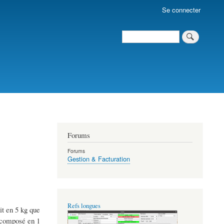
Se connecter
Search
Search
Forums
Forums
Gestion & Facturation
Refs longues
it en 5 kg que
it composé en 1