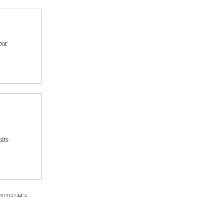
par
its
ommentaire