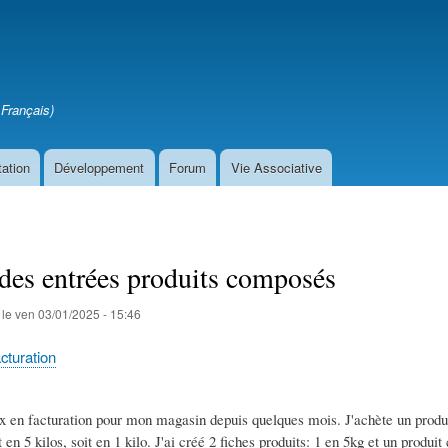
Aller
au
contenu
principal
Français)
ation
Développement
Forum
Vie Associative
des entrées produits composés
le
ven 03/01/2025 - 15:46
cturation
rux en facturation pour mon magasin depuis quelques mois. J'achète un produ
t en 5 kilos, soit en 1 kilo. J'ai créé 2 fiches produits: 1 en 5kg et un produ