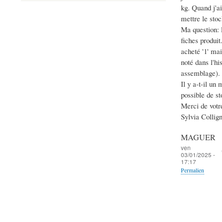
kg. Quand j'ai
mettre le stoc
Ma question: 
fiches produit
acheté '1' mai
noté dans l'hi
assemblage).
Il y a-t-il un
possible de st
Merci de votre
Sylvia Collig
MAGUER
ven
03/01/2025 -
17:17
Permalien