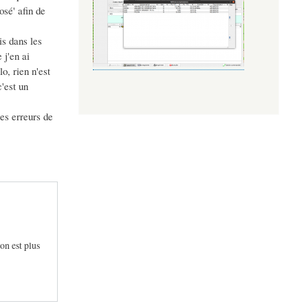
osé' afin de
is dans les
 j'en ai
o, rien n'est
'est un
les erreurs de
ion est plus