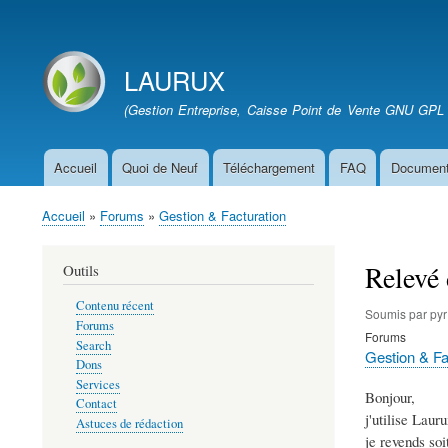
User
account
LAURUX
menu
Site branding
(Gestion Entreprise, Caisse Point de Vente GNU GPL 
Accueil
Quoi de Neuf
Téléchargement
FAQ
Document
Main
navigation
Accueil
Forums
Gestion & Facturation
Fil
d'Ariane
Relevé 
Outils
Contenu récent
Soumis par
pyr
Forums
Forums
Search
Gestion & Fa
Dons
Services
Bonjour,
Contact
j'utilise Lau
Astuces de rédaction
je revends soi