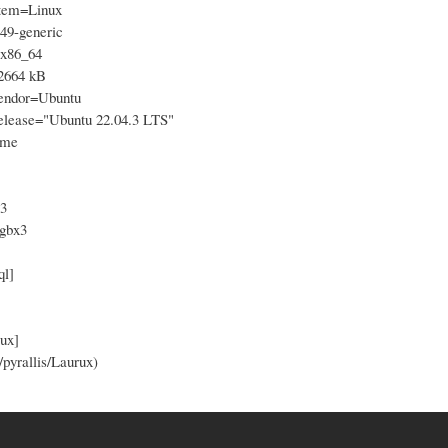
tem=Linux
49-generic
=x86_64
664 kB
Vendor=Ubuntu
Release="Ubuntu 22.04.3 LTS"
ome
.3
/gbx3
ql]
ux]
/pyrallis/Laurux)