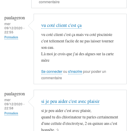
'
commentaire
s
e
s
s
paulageron
u
t
mer
vu coté client c'est ça
r
09/12/2020 -
u
22:55
a
vu coté client c'est ça mais vu coté pisciniste
n
Permalien
n
c'est tellement facile de ne pas laisser tourner
p
En
son eau.
t
e
réponse
Là moi je crois que j'ai des algues sur la carte
par
u
mère
à
paulageron
…
L
par
Se connecter
ou
s'inscrire
pour poster un
'
commentaire
MAGUER
i
n
paulageron
f
mer
si je peu aider c'est avec plaisir
o
09/12/2020 -
22:58
r
si je peu aider c'est avec plaisir,
Permalien
m
quand tu dis chlorinateur tu parles certainement
En
d'une cellule d'electrolyse, 2 en quinze ans c'est
a
réponse
honnête. ;)