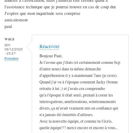
adhérer à l'association, mais j'aimerai être rassuré quant à
l'assistance technique que je pourrai trouver en cas de coup dur.
J'espère que mon inquiétude sera comprise
amicalement
paul
waca
dim
Réactivité
06/12/2020
- 23:27
Bonjour Paul,
Permalien
Je t'avoue que j'étais (et certainement comme bcp
d'entre nous) dans la même démarche
d'appréhension il y a maintenant 7ans (je crois).
Quand j'ai vu à l'époque comment Jacky (bonne
retraite à lui ;) et j'avais cru comprendre
qu'a l'époque il était seul), prenait à coeur les
interrogations, améliorations, solutionnements
divers, ça m'avait vraiment mis en confiance qui
n'a jamais été émiettée d'ailleurs.
Avec la nouvelle équipe, et comme tu l'écris,
quelle équipe!!! merci encore et encore à vous...