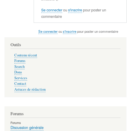
t
à
i
Se connecter
ou
s'inscrire
pour poster un
j
q
commentaire
u
u
s
e
Se connecter
ou
s'inscrire
pour poster un commentaire
t
c
e
'
Outils
m
e
e
Contenu récent
s
Forums
n
t
Search
t
u
Dons
par
n
Services
waca
p
Contact
Astuces de rédaction
e
u
…
par
Forums
MAGUER
Forums
Discussion générale