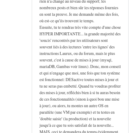
rien n'a changé au niveau du support; les
nombreux posts et bien sûr les réponses fournies
en sont la preuve. Je me demande même des fois,
où est-ce qu'ils trouvent le temps.
Ensuite, tu te rendras très vite compte d'une chose
HYPER IMPORTANTE... la grande majorité des
'soucis' rencontrés par les utilisateurs sont
souvent liés à des lectures 'entre les lignes' des
instructions Laurux, ou du forum, mais le plus
souvent, c'est à cause de mises à jour (mysql,
mariaDB, Gambas voir linux). Donc, mon conseil
et qui n'engage que moi, une fois que ton système
est fonctionnel: DESactive toutes mises à jour et
tu ne seras pas embetté. Quand tu voudras profiter
des mises à jour, réfléchis bien à si tu auras besoin
de ces fonctionnalités (sinon à quoi bon une mise
à jour), ou alors, tu montes un autre OS en
parallèle (une VM par exemple) et tu testes en
'double saisie' (la production) et la nouvelle
jusqu'à ce que tu sois satisfait de la nouvelle...
MAIS, ceci te demandera du temps évidemment.