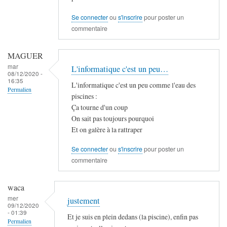
Se connecter
ou
s'inscrire
pour poster un
commentaire
MAGUER
mar
L'informatique c'est un peu…
08/12/2020 -
16:35
L'informatique c'est un peu comme l'eau des
Permalien
piscines :
Ça tourne d'un coup
On sait pas toujours pourquoi
Et on galère à la rattraper
Se connecter
ou
s'inscrire
pour poster un
commentaire
waca
mer
justement
09/12/2020
- 01:39
Et je suis en plein dedans (la piscine), enfin pas
Permalien