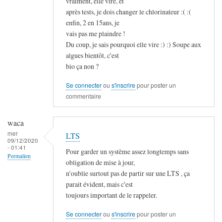
vraiment, elle vire, et
En
après tests, je dois changer le chlorinateur :( :(
réponse
enfin, 2 en 15ans, je
vais pas me plaindre !
à
Du coup, je sais pourquoi elle vire :) :) Soupe aux
L
algues bientôt, c'est
'
bio ça non ?
i
n
Se connecter
ou
s'inscrire
pour poster un
f
commentaire
o
r
waca
m
mer
LTS
09/12/2020
a
- 01:41
Pour garder un système assez longtemps sans
t
Permalien
obligation de mise à jour,
i
En
n'oublie surtout pas de partir sur une LTS , ça
q
réponse
parait évident, mais c'est
u
toujours important de le rappeler.
à
e
r
c
Se connecter
ou
s'inscrire
pour poster un
a