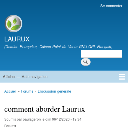
Aller
Se connecter
User
au
account
contenu
menu
Site branding
principal
LAURUX
(Gestion Entreprise, Caisse Point de Vente GNU GPL Français)
Search
Search
Afficher — Main navigation
Main
navigation
Accueil
Quoi de Neuf
Téléchargement
FAQ
Documentation
Développement
Forum
Vie Associative
Accueil
Forums
Discussion générale
Fil
d'Ariane
comment aborder Laurux
Soumis par
paulageron
le
dim 06/12/2020 - 19:34
Forums