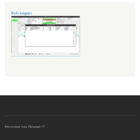
Refs longues
Propulsé par
Drupal