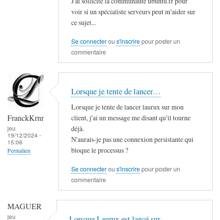
J'ai sollicité la communauté ubuntu.fr pour
voir si un spécialiste serveurs peut m'aider sur
ce sujet...
Se connecter
ou
s'inscrire
pour poster un
commentaire
Lorsque je tente de lancer…
Lorsque je tente de lancer laurux sur mon
FranckKrnr
client, j'ai un message me disant qu'il tourne
déjà.
jeu
19/12/2024 -
N'aurais-je pas une connexion persistante qui
15:06
bloque le processus ?
Permalien
Se connecter
ou
s'inscrire
pour poster un
commentaire
MAGUER
jeu
Lorsque Laurux est lancé sur…