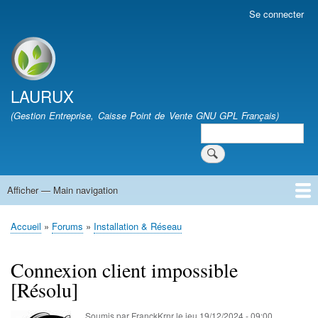
Aller
Se connecter
User
au
account
contenu
menu
Site branding
principal
LAURUX
(Gestion Entreprise, Caisse Point de Vente GNU GPL Français)
Search
Search
Afficher — Main navigation
Main
navigation
Accueil
Quoi de Neuf
Téléchargement
FAQ
Documentation
Développement
Forum
Vie Associative
Accueil
Forums
Installation & Réseau
Fil
d'Ariane
Connexion client impossible
[Résolu]
Soumis par
FranckKrnr
le
jeu 19/12/2024 - 09:00