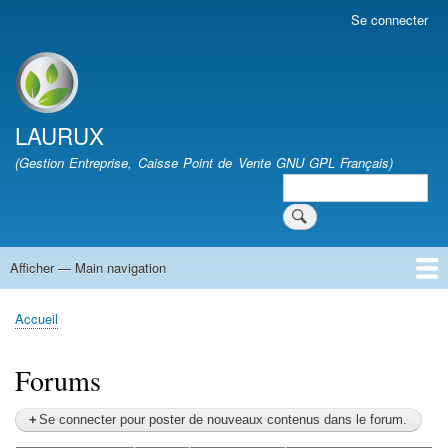
Aller
Se connecter
User
au
account
contenu
menu
Site branding
principal
LAURUX
(Gestion Entreprise, Caisse Point de Vente GNU GPL Français)
Search
Search
Afficher — Main navigation
Main
navigation
Accueil
Quoi de Neuf
Téléchargement
FAQ
Documentation
Développement
Forum
Vie Associative
Accueil
Fil
d'Ariane
Forums
Se connecter pour poster de nouveaux contenus dans le forum.