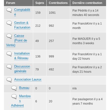
Forum
Sujets
Contributions
Dernière contribution
Aucun
Comptabilit
Par
Pédrito
il y a 14
159
1091
nouveau
é
minutes 40 seconds
message
Aucun
Gestion &
Par
FranckKrnr
il y a 1
212
992
nouveau
Facturation
month
message
Aucun
Caisse
Par
MAGUER
il y a 5
nouveau
(Point de
49
257
months 3 weeks
message
Vente)
Aucun
Installation
Par
FranckKrnr
il y a 1
136
999
nouveau
& Réseau
day 22 hours
message
Aucun
Discussion
Par
FranckKrnr
il y a 2
79
492
nouveau
générale
days 21 hours
message
Aucun
Association Laurux
nouveau
Aucun
Bureau
message
0
0
n/a
nouveau
Aucun
Membre
message
Par
paulageron
il y a 4
nouveau
s
6
20
years 7 months
message
Adhérent