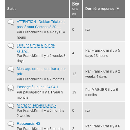
Rép
Sujet
ons
Dernière réponse
Trier
es
par
ordre
Sujet
ATTENTION : Debian Trixie est
croissan
normal
passé sour Gambas 3.20 ---
0
n/a
Par
FranckKrnr
il y a 4 days 14
hours
Sujet
Erreur de mise a jour de
normal
version
Par
FranckKrnr
il y a 5
4
Par
FranckKrnr
il y a 2 weeks 3
days 13 hours
days
Sujet
Message erreur sur mise à jour
Par
FranckKrnr
il y a 2
normal
prix
12
weeks 4 days
Par
FranckKrnr
il y a 2 months
Sujet
Passage à ubuntu 24.04.1
Par
MAGUER
il y a 6
actif
Par
paulageron
il y a 1 year 9
19
months
months
Sujet
Migration serveur Laurux
normal
Par
FranckKrnr
il y a 6 months
0
n/a
2 weeks
Sujet
Raccourcis HS
Par
FranckKrnr
il y a 6
normal
Par
FranckKrnr
il y a 6 months
2