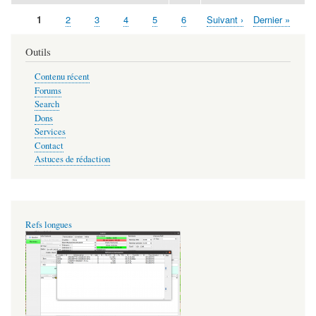
Page
1
Page
2
Page
3
Page
4
Page
5
Page
6
Page
Suivant ›
Dernière
Dernier »
Pagination
suivante
page
Outils
Contenu récent
Forums
Search
Dons
Services
Contact
Astuces de rédaction
Refs longues