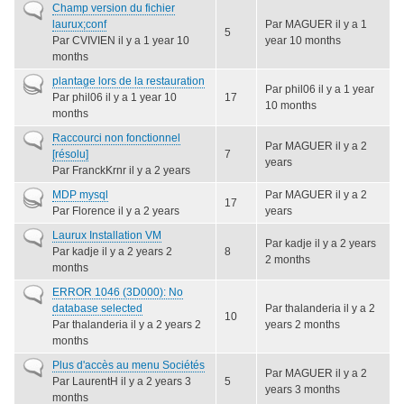
Sujet
Champ version du fichier
normal
laurux;conf
Par
MAGUER
il y a 1
5
Par
CVIVIEN
il y a 1 year 10
year 10 months
months
Sujet
plantage lors de la restauration
Par
phil06
il y a 1 year
actif
Par
phil06
il y a 1 year 10
17
10 months
months
Sujet
Raccourci non fonctionnel
Par
MAGUER
il y a 2
normal
[résolu]
7
years
Par
FranckKrnr
il y a 2 years
Sujet
MDP mysql
Par
MAGUER
il y a 2
17
actif
Par
Florence
il y a 2 years
years
Sujet
Laurux Installation VM
Par
kadje
il y a 2 years
normal
Par
kadje
il y a 2 years 2
8
2 months
months
Sujet
ERROR 1046 (3D000): No
normal
database selected
Par
thalanderia
il y a 2
10
Par
thalanderia
il y a 2 years 2
years 2 months
months
Sujet
Plus d'accès au menu Sociétés
Par
MAGUER
il y a 2
normal
Par
LaurentH
il y a 2 years 3
5
years 3 months
months