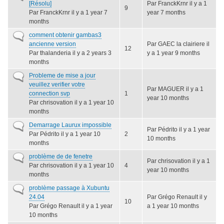
normal
[Résolu]
Par
FranckKrnr
il y a 1
9
Par
FranckKrnr
il y a 1 year 7
year 7 months
months
Sujet
comment obtenir gambas3
normal
ancienne version
Par
GAEC la clairiere
il
12
Par
thalanderia
il y a 2 years 3
y a 1 year 9 months
months
Sujet
Probleme de mise a jour
normal
veuillez verifier votre
Par
MAGUER
il y a 1
connection svp
1
year 10 months
Par
chrisovation
il y a 1 year 10
months
Sujet
Demarrage Laurux impossible
Par
Pédrito
il y a 1 year
normal
Par
Pédrito
il y a 1 year 10
2
10 months
months
Sujet
problème de de fenetre
Par
chrisovation
il y a 1
normal
Par
chrisovation
il y a 1 year 10
4
year 10 months
months
Sujet
problème passage à Xubuntu
normal
24.04
Par
Grégo Renault
il y
10
Par
Grégo Renault
il y a 1 year
a 1 year 10 months
10 months