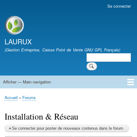
Aller
Se connecter
User
au
account
contenu
menu
Site branding
principal
LAURUX
(Gestion Entreprise, Caisse Point de Vente GNU GPL Français)
Search
Search
Afficher — Main navigation
Main
navigation
Accueil
Quoi de Neuf
Téléchargement
FAQ
Documentation
Développement
Forum
Vie Associative
Accueil
Forums
Fil
d'Ariane
Installation & Réseau
Se connecter pour poster de nouveaux contenus dans le forum.