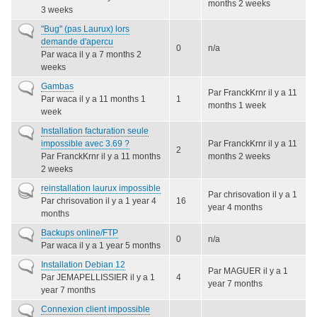
months 2 weeks
3 weeks
Sujet
"Bug" (pas Laurux) lors
normal
demande d'apercu
0
n/a
Par
waca
il y a 7 months 2
weeks
Sujet
Gambas
Par
FranckKrnr
il y a 11
normal
Par
waca
il y a 11 months 1
1
months 1 week
week
Sujet
Installation facturation seule
normal
impossible avec 3.69 ?
Par
FranckKrnr
il y a 11
2
Par
FranckKrnr
il y a 11 months
months 2 weeks
2 weeks
Sujet
reinstallation laurux impossible
Par
chrisovation
il y a 1
actif
Par
chrisovation
il y a 1 year 4
16
year 4 months
months
Sujet
Backups online/FTP
0
n/a
normal
Par
waca
il y a 1 year 5 months
Sujet
Installation Debian 12
Par
MAGUER
il y a 1
normal
Par
JEMAPELLISSIER
il y a 1
4
year 7 months
year 7 months
Sujet
Connexion client impossible