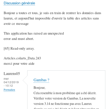
Discussion générale
Bonjour a toutes et tous, je suis en train de rentrer les données dans
laurux, et aujourd'hui impossible d'ouvrir la table des articles sans
avoir ce message
This application has raised an unexpected
error and must abort.
[65] Read-only array.
Articles.colarts_Data.243
merci pour votre aide
Laurens05
mer
Gambas ?
04/12/2019
- 10:12
Bonjour,
Permalien
Cela resemble à mon problème qui a été décrit.
Vérifier votre version de Gambas. La nouvelle
version 3.14 ne fonctionne pas avec Laurux
d'après ce qui a été décrit et il faut rétrograder en