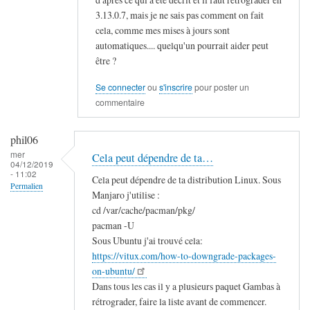
3.13.0.7, mais je ne sais pas comment on fait
cela, comme mes mises à jours sont
automatiques.... quelqu'un pourrait aider peut
être ?
Se connecter
ou
s'inscrire
pour poster un
commentaire
phil06
mer
Cela peut dépendre de ta…
04/12/2019
- 11:02
Cela peut dépendre de ta distribution Linux. Sous
Permalien
Manjaro j'utilise :
En
cd /var/cache/pacman/pkg/
réponse
pacman -U
Sous Ubuntu j'ai trouvé cela:
à
https://vitux.com/how-to-downgrade-packages-
G
on-ubuntu/
a
Dans tous les cas il y a plusieurs paquet Gambas à
m
rétrograder, faire la liste avant de commencer.
b