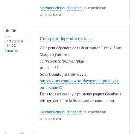
a
Se connecter
ou
s'inscrire
pour poster un
s
commentaire
?
par
phil06
Laurens05
mer
Cela peut dépendre de ta…
04/12/2019
- 11:02
Cela peut dépendre de ta distribution Linux. Sous
Permalien
Manjaro j'utilise :
En
cd /var/cache/pacman/pkg/
réponse
pacman -U
Sous Ubuntu j'ai trouvé cela:
à
https://vitux.com/how-to-downgrade-packages-
G
on-ubuntu/
a
Dans tous les cas il y a plusieurs paquet Gambas à
m
rétrograder, faire la liste avant de commencer.
b
a
Se connecter
ou
s'inscrire
pour poster un
s
commentaire
?
par