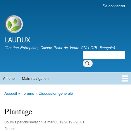
Aller
Se connecter
User
au
account
contenu
menu
Site branding
principal
LAURUX
(Gestion Entreprise, Caisse Point de Vente GNU GPL Français)
Search
Search
Afficher — Main navigation
Main
navigation
Accueil
Quoi de Neuf
Téléchargement
FAQ
Documentation
Développement
Forum
Vie Associative
Accueil
Forums
Discussion générale
Fil
d'Ariane
Plantage
Soumis par
chrisovation
le
mar 03/12/2019 - 20:01
Forums