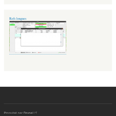
Refs longues
Propulsé par
Drupal