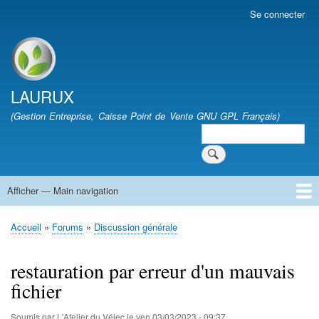
Aller
Se connecter
User
au
account
contenu
menu
Site branding
principal
LAURUX
(Gestion Entreprise, Caisse Point de Vente GNU GPL Français)
Search
Search
Afficher — Main navigation
Main
navigation
Accueil
Quoi de Neuf
Téléchargement
FAQ
Documentation
Développement
Forum
Vie Associative
Accueil
Forums
Discussion générale
Fil
d'Ariane
restauration par erreur d'un mauvais
fichier
Soumis par
L'Atelier du Vélec
le
ven 03/03/2023 - 09:37