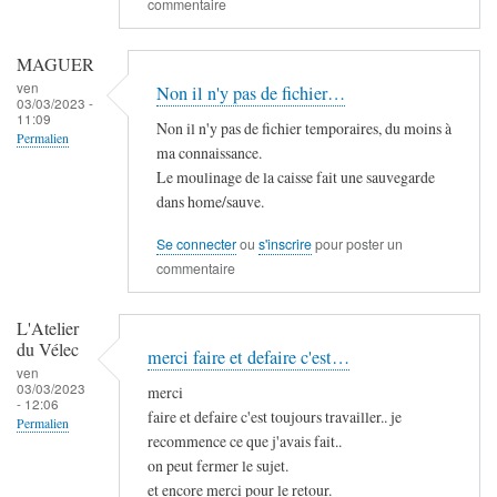
commentaire
MAGUER
ven
Non il n'y pas de fichier…
03/03/2023 -
11:09
Non il n'y pas de fichier temporaires, du moins à
Permalien
ma connaissance.
Le moulinage de la caisse fait une sauvegarde
dans home/sauve.
Se connecter
ou
s'inscrire
pour poster un
commentaire
L'Atelier
du Vélec
merci faire et defaire c'est…
ven
03/03/2023
merci
- 12:06
faire et defaire c'est toujours travailler.. je
Permalien
recommence ce que j'avais fait..
on peut fermer le sujet.
et encore merci pour le retour.